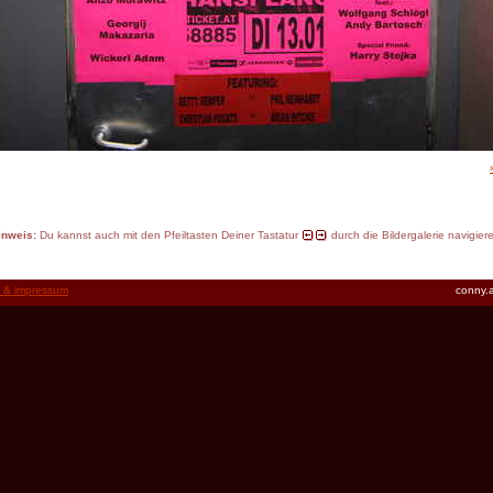
inweis:
Du kannst auch mit den Pfeiltasten Deiner Tastatur
durch die Bildergalerie navigier
t & impressum
conny.a