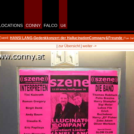
LOCATIONS
CONNY
FALCO
U4
Event:
HANSI LANG-Gedenkkonzert der HallucinationCompany&Freunde
(Tue Ja
|
zur Übersicht
|
weiter ->