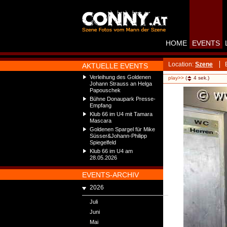
HOME
EVENTS
Location:
Szene
AKTUELLE EVENTS
Verleihung des Goldenen
play>>
(
4
sek.)
Johann Strauss an Helga
Papouschek
Bühne Donaupark Presse-
Empfang
Klub 66 im U4 mit Tamara
Mascara
Goldenen Spargel für Mike
Süsser&Johann-Philipp
Spiegelfeld
Klub 66 im U4 am
28.05.2026
EVENTS-ARCHIV
2026
Juli
Juni
Mai