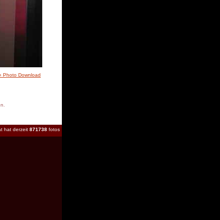
» Photo Download
en.
t hat derzeit
871738
fotos