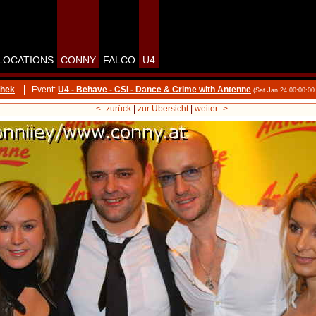
LOCATIONS
CONNY
FALCO
U4
thek
Event:
U4 - Behave - CSI - Dance & Crime with Antenne
(Sat Jan 24 00:00:0
<- zurück
|
zur Übersicht
|
weiter ->