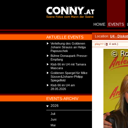
HOME
EVENTS
Location:
U4 - Disko
AKTUELLE EVENTS
Verleihung des Goldenen
play>>
(
4
sek.)
Johann Strauss an Helga
Papouschek
Bühne Donaupark Presse-
Empfang
Klub 66 im U4 mit Tamara
Mascara
Goldenen Spargel für Mike
Süsser&Johann-Philipp
Spiegelfeld
Klub 66 im U4 am
28.05.2026
EVENTS-ARCHIV
2026
Juli
Juni
Mai