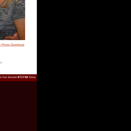
» Photo Download
en.
t hat derzeit
871738
fotos