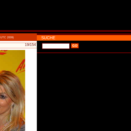
SUCHE
0 UTC 2009)
19
/154