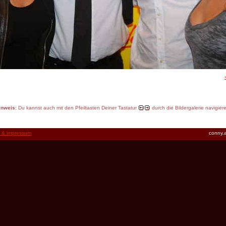
inweis:
Du kannst auch mit den Pfeiltasten Deiner Tastatur
durch die Bildergalerie navigier
t & impressum
conny.a