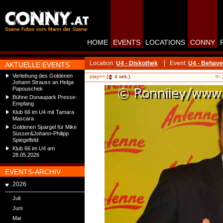
HOME
EVENTS
LOCATIONS
CONNY
Location:
U4 - Diskothek
Event:
U4 - Behave
AKTUELLE EVENTS
Verleihung des Goldenen
<-
play>>
(
4
sek.)
Johann Strauss an Helga
Papouschek
Bühne Donaupark Presse-
Empfang
Klub 66 im U4 mit Tamara
Mascara
Goldenen Spargel für Mike
Süsser&Johann-Philipp
Spiegelfeld
Klub 66 im U4 am
28.05.2026
EVENTS-ARCHIV
2026
Juli
Juni
Mai