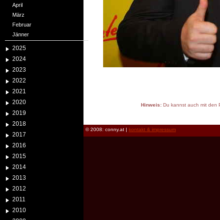
April
März
Februar
Jänner
2025
2024
2023
2022
2021
2020
Hinweis:
Du kannst auch mit den P
2019
reload
2018
© 2008: conny.at |
kontakt & impressum
2017
2016
2015
2014
2013
2012
2011
2010