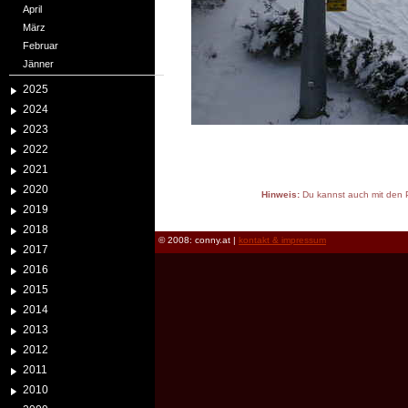
April
März
Februar
Jänner
2025
2024
2023
2022
2021
2020
Hinweis:
Du kannst auch mit den P
2019
reload
2018
© 2008: conny.at |
kontakt & impressum
2017
2016
2015
2014
2013
2012
2011
2010