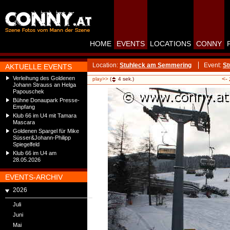
HOME
EVENTS
LOCATIONS
CONNY
Location:
Stuhleck am Semmering
Event:
St
AKTUELLE EVENTS
Verleihung des Goldenen
<-
play>>
(
4
sek.)
Johann Strauss an Helga
Papouschek
Bühne Donaupark Presse-
Empfang
Klub 66 im U4 mit Tamara
Mascara
Goldenen Spargel für Mike
Süsser&Johann-Philipp
Spiegelfeld
Klub 66 im U4 am
28.05.2026
EVENTS-ARCHIV
2026
Juli
Juni
Mai