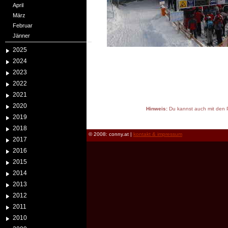
April
März
Februar
Jänner
2025
2024
2023
2022
2021
2020
Hinweis:
Du kannst auch mit den P
2019
reload
2018
© 2008: conny.at |
kontakt & impressum
2017
2016
2015
2014
2013
2012
2011
2010