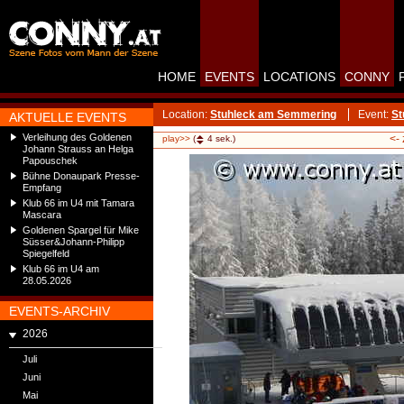
HOME
EVENTS
LOCATIONS
CONNY
Location:
Stuhleck am Semmering
Event:
St
AKTUELLE EVENTS
Verleihung des Goldenen
<-
play>>
(
4
sek.)
Johann Strauss an Helga
Papouschek
Bühne Donaupark Presse-
Empfang
Klub 66 im U4 mit Tamara
Mascara
Goldenen Spargel für Mike
Süsser&Johann-Philipp
Spiegelfeld
Klub 66 im U4 am
28.05.2026
EVENTS-ARCHIV
2026
Juli
Juni
Mai