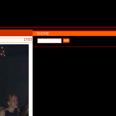
SUCHE
17
/23