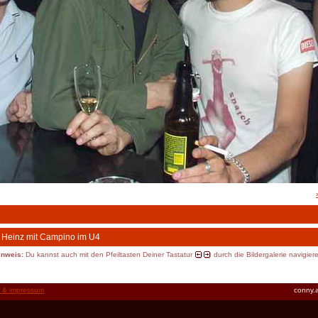
 Heinz mit Campino im U4
inweis:
Du kannst auch mit den Pfeiltasten Deiner Tastatur
durch die Bildergalerie navigier
t & impressum
conny.a