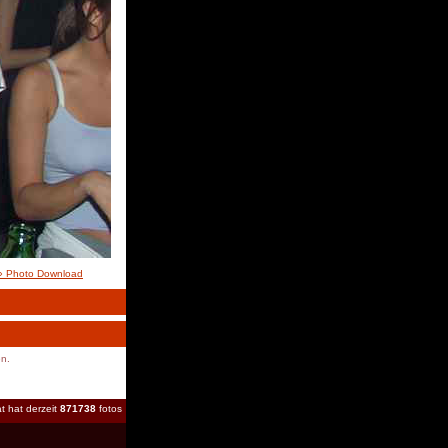
» Photo Download
en.
t hat derzeit
871738
fotos