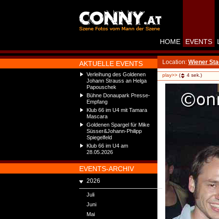
HOME
EVENTS
Location:
Wiener Sta
AKTUELLE EVENTS
Verleihung des Goldenen
play>>
(
4
sek.)
Johann Strauss an Helga
Papouschek
Bühne Donaupark Presse-
Empfang
Klub 66 im U4 mit Tamara
Mascara
Goldenen Spargel für Mike
Süsser&Johann-Philipp
Spiegelfeld
Klub 66 im U4 am
28.05.2026
EVENTS-ARCHIV
2026
Juli
Juni
Mai