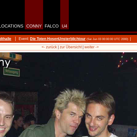
LOCATIONS
CONNY
FALCO
U4
dthalle
Event:
Die Toten HosenUnsterblichtour
|
(Sat Jun 03 00:00:00 UTC 2000)
<- zurück
|
zur Übersicht
|
weiter ->