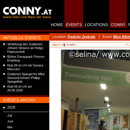
HOME
EVENTS
LOCATIONS
CONNY
Location:
Poolcity Zentrale
Event:
Miss Biki
AKTUELLE EVENTS
Verleihung des Goldenen
<-
play>>
(
4
sek.)
Johann Strauss an Helga
Papouschek
Bühne Donaupark Presse-
Empfang
Klub 66 im U4 mit Tamara
Mascara
Goldenen Spargel für Mike
Süsser&Johann-Philipp
Spiegelfeld
Klub 66 im U4 am
28.05.2026
EVENTS-ARCHIV
2026
Juli
Juni
Mai