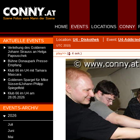
HOME
EVENTS
LOCATIONS
CONNY
Location:
U4 - Diskothek
Event:
U4-Addicted
AKTUELLE EVENTS
UTC 2010)
Verleihung des Goldenen
Johann Strauss an Helga
play>>
(
4
sek.)
Papouschek
Bühne Donaupark Presse-
Empfang
Klub 66 im U4 mit Tamara
Mascara
Goldenen Spargel für Mike
Süsser&Johann-Philipp
Spiegelfeld
Klub 66 im U4 am
28.05.2026
EVENTS-ARCHIV
2026
Juli
Juni
Mai