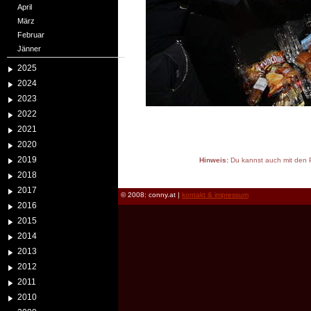
April
März
Februar
Jänner
2025
2024
2023
2022
2021
2020
2019
Hinweis:
Du kannst auch mit den P
reload
2018
2017
© 2008: conny.at |
kontakt & impressum
2016
2015
2014
2013
2012
2011
2010