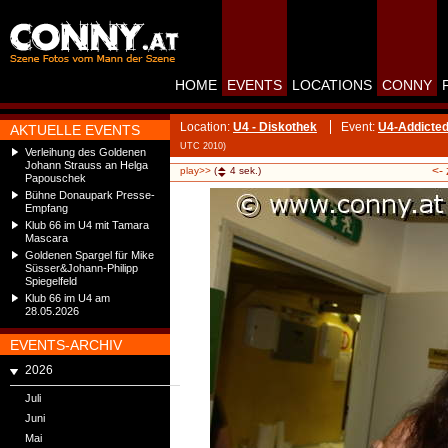
HOME
EVENTS
LOCATIONS
CONNY
Location:
U4 - Diskothek
Event:
U4-Addicted
AKTUELLE EVENTS
UTC 2010)
Verleihung des Goldenen
Johann Strauss an Helga
<-
play>>
(
4
sek.)
Papouschek
Bühne Donaupark Presse-
Empfang
Klub 66 im U4 mit Tamara
Mascara
Goldenen Spargel für Mike
Süsser&Johann-Philipp
Spiegelfeld
Klub 66 im U4 am
28.05.2026
EVENTS-ARCHIV
2026
Juli
Juni
Mai