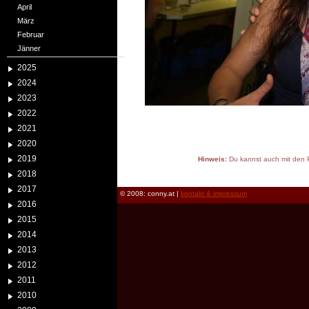
April
März
Februar
Jänner
2025
2024
2023
2022
2021
2020
2019
Hinweis:
Du kannst auch mit den P
reload
2018
2017
© 2008: conny.at |
kontakt & impressum
2016
2015
2014
2013
2012
2011
2010