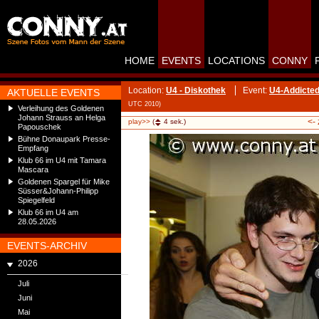
HOME
EVENTS
LOCATIONS
CONNY
Location:
U4 - Diskothek
Event:
U4-Addicted
AKTUELLE EVENTS
UTC 2010)
Verleihung des Goldenen
Johann Strauss an Helga
<-
play>>
(
4
sek.)
Papouschek
Bühne Donaupark Presse-
Empfang
Klub 66 im U4 mit Tamara
Mascara
Goldenen Spargel für Mike
Süsser&Johann-Philipp
Spiegelfeld
Klub 66 im U4 am
28.05.2026
EVENTS-ARCHIV
2026
Juli
Juni
Mai