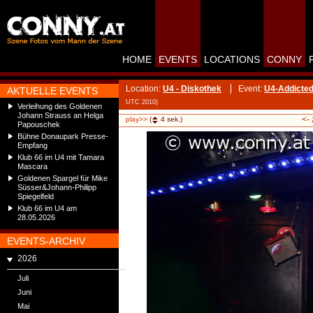
HOME
EVENTS
LOCATIONS
CONNY
Location:
U4 - Diskothek
Event:
U4-Addicted
AKTUELLE EVENTS
UTC 2010)
Verleihung des Goldenen
Johann Strauss an Helga
<-
play>>
(
4
sek.)
Papouschek
Bühne Donaupark Presse-
Empfang
Klub 66 im U4 mit Tamara
Mascara
Goldenen Spargel für Mike
Süsser&Johann-Philipp
Spiegelfeld
Klub 66 im U4 am
28.05.2026
EVENTS-ARCHIV
2026
Juli
Juni
Mai