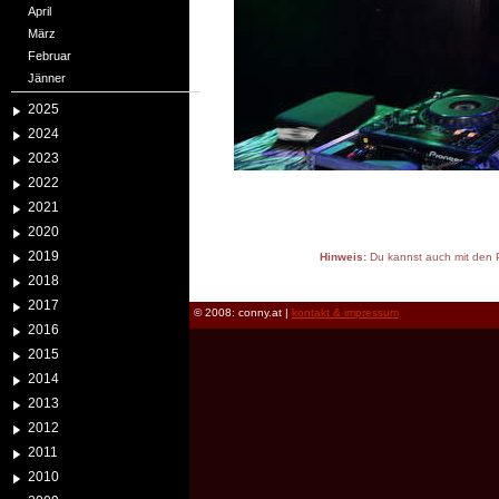
April
März
Februar
Jänner
2025
2024
2023
2022
2021
2020
2019
Hinweis:
Du kannst auch mit den P
reload
2018
2017
© 2008: conny.at |
kontakt & impressum
2016
2015
2014
2013
2012
2011
2010