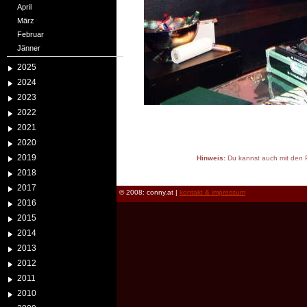
April
März
Februar
Jänner
2025
2024
2023
2022
2021
2020
2019
Hinweis:
Du kannst auch mit den P
reload
2018
2017
© 2008: conny.at |
kontakt & impressum
2016
2015
2014
2013
2012
2011
2010