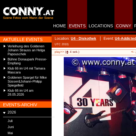
HOME
EVENTS
LOCATIONS
CONNY
Location:
U4 - Diskothek
Event:
U4-Addicted
AKTUELLE EVENTS
UTC 2010)
Verleihung des Goldenen
Johann Strauss an Helga
<-
play>>
(
4
sek.)
Papouschek
Bühne Donaupark Presse-
Empfang
Klub 66 im U4 mit Tamara
Mascara
Goldenen Spargel für Mike
Süsser&Johann-Philipp
Spiegelfeld
Klub 66 im U4 am
28.05.2026
EVENTS-ARCHIV
2026
Juli
Juni
Mai