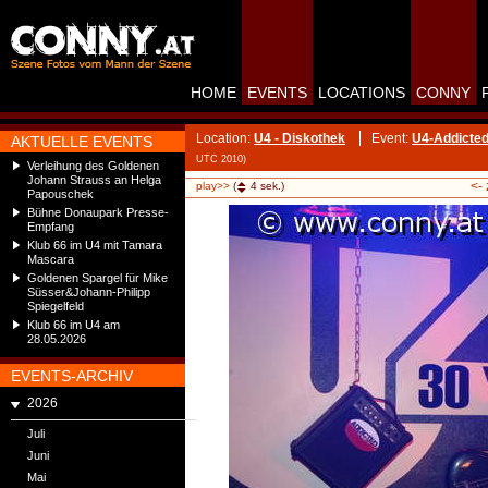
HOME
EVENTS
LOCATIONS
CONNY
Location:
U4 - Diskothek
Event:
U4-Addicted
AKTUELLE EVENTS
UTC 2010)
Verleihung des Goldenen
Johann Strauss an Helga
<-
play>>
(
4
sek.)
Papouschek
Bühne Donaupark Presse-
Empfang
Klub 66 im U4 mit Tamara
Mascara
Goldenen Spargel für Mike
Süsser&Johann-Philipp
Spiegelfeld
Klub 66 im U4 am
28.05.2026
EVENTS-ARCHIV
2026
Juli
Juni
Mai