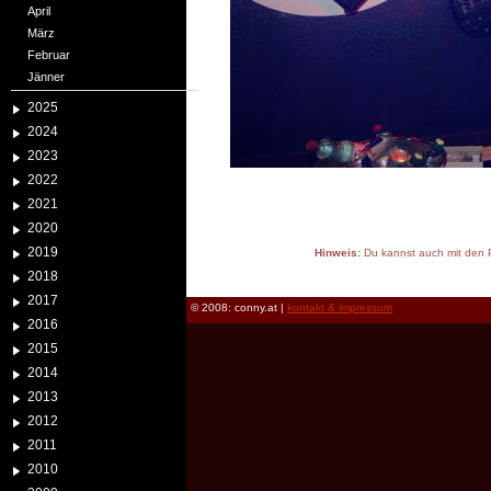
April
März
Februar
Jänner
2025
2024
2023
2022
2021
2020
2019
Hinweis:
Du kannst auch mit den P
reload
2018
2017
© 2008: conny.at |
kontakt & impressum
2016
2015
2014
2013
2012
2011
2010