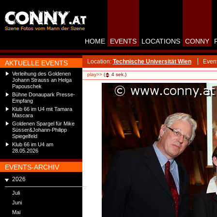
HOME
EVENTS
LOCATIONS
CONNY
Location:
Technische Universität Wien
Even
AKTUELLE EVENTS
Verleihung des Goldenen
play>>
(
4
sek.)
Johann Strauss an Helga
Papouschek
Bühne Donaupark Presse-
Empfang
Klub 66 im U4 mit Tamara
Mascara
Goldenen Spargel für Mike
Süsser&Johann-Philipp
Spiegelfeld
Klub 66 im U4 am
28.05.2026
EVENTS-ARCHIV
2026
Juli
Juni
Mai