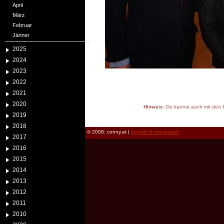
April
März
Februar
Jänner
2025
2024
2023
2022
2021
2020
Hinweis:
Du kannst auch mit den P
2019
reload
2018
© 2008: conny.at |
kontakt & impressum
2017
2016
2015
2014
2013
2012
2011
2010