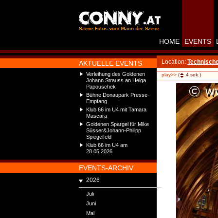
HOME
EVENTS
Location:
Technische
AKTUELLE EVENTS
Verleihung des Goldenen
play>>
(
4
sek.)
Johann Strauss an Helga
Papouschek
Bühne Donaupark Presse-
Empfang
Klub 66 im U4 mit Tamara
Mascara
Goldenen Spargel für Mike
Süsser&Johann-Philipp
Spiegelfeld
Klub 66 im U4 am
28.05.2026
EVENTS-ARCHIV
2026
Juli
Juni
Mai