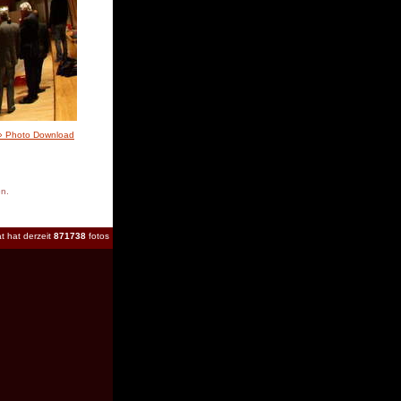
» Photo Download
en.
t hat derzeit
871738
fotos