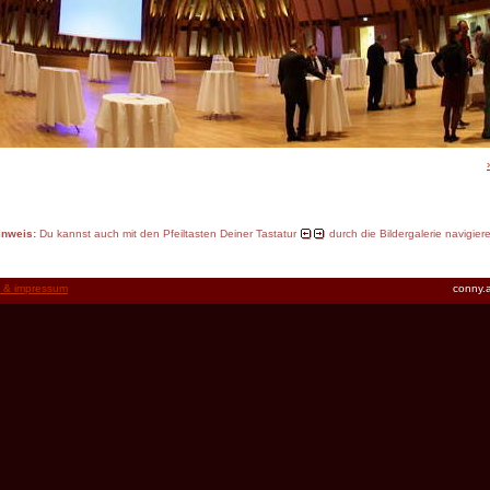
inweis:
Du kannst auch mit den Pfeiltasten Deiner Tastatur
durch die Bildergalerie navigier
t & impressum
conny.a