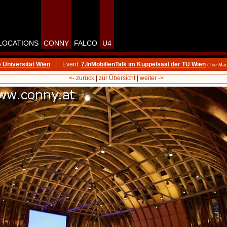
LOCATIONS
CONNY
FALCO
U4
 Universität Wien
Event:
7.InMobilienTalk im Kuppelsaal der TU Wien
(Tue Mar
<- zurück
|
zur Übersicht
|
weiter ->