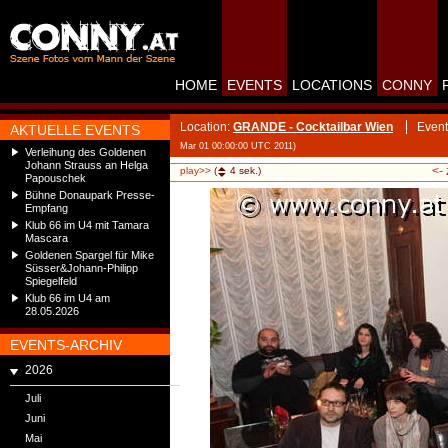
HOME
EVENTS
LOCATIONS
CONNY
Location:
GRANDE - Cocktailbar Wien
Event
AKTUELLE EVENTS
Mar 01 00:00:00 UTC 2011)
Verleihung des Goldenen
Johann Strauss an Helga
<-
play>>
(
4
sek.)
Papouschek
Bühne Donaupark Presse-
Empfang
Klub 66 im U4 mit Tamara
Mascara
Goldenen Spargel für Mike
Süsser&Johann-Philipp
Spiegelfeld
Klub 66 im U4 am
28.05.2026
EVENTS-ARCHIV
2026
Juli
Juni
Mai