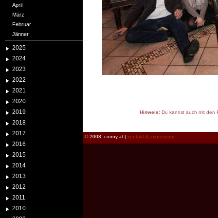
April
März
Februar
Jänner
2025
2024
2023
2022
2021
2020
2019
Hinweis:
Du kannst auch mit den P
reload
2018
2017
© 2008: conny.at |
kontakt & impressum
2016
2015
2014
2013
2012
2011
2010