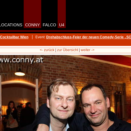
LOCATIONS
CONNY
FALCO
U4
Cocktailbar Wien
Event:
Drehabschluss-Feier der neuen Comedy-Serie „
<- zurück
|
zur Übersicht
|
weiter ->