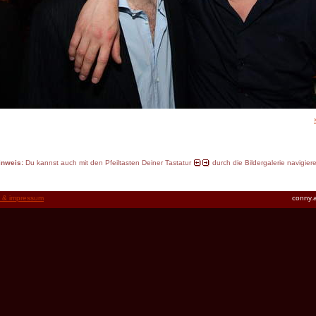
inweis:
Du kannst auch mit den Pfeiltasten Deiner Tastatur
durch die Bildergalerie navigier
t & impressum
conny.a