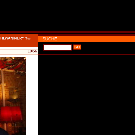
SCHLWANINER“
SUCHE
(Tue
10
/56