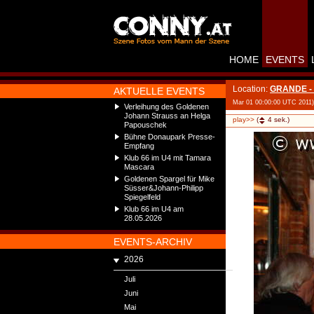
HOME
EVENTS
Location:
GRANDE - 
AKTUELLE EVENTS
Mar 01 00:00:00 UTC 2011)
Verleihung des Goldenen
Johann Strauss an Helga
play>>
(
4
sek.)
Papouschek
Bühne Donaupark Presse-
Empfang
Klub 66 im U4 mit Tamara
Mascara
Goldenen Spargel für Mike
Süsser&Johann-Philipp
Spiegelfeld
Klub 66 im U4 am
28.05.2026
EVENTS-ARCHIV
2026
Juli
Juni
Mai