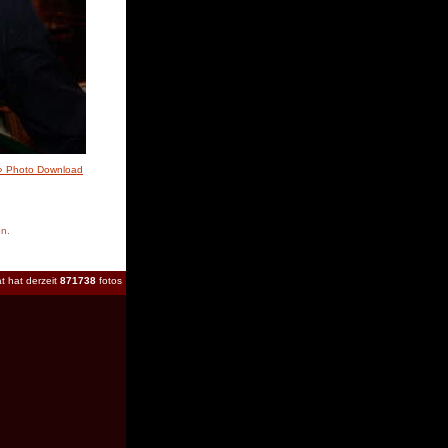
» Photo Download
en.
t hat derzeit
871738
fotos