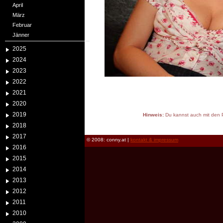
April
März
Februar
Jänner
2025
2024
2023
2022
2021
2020
2019
Hinweis:
Du kannst auch mit den P
reload
2018
2017
© 2008: conny.at |
kontakt & impressum
2016
2015
2014
2013
2012
2011
2010