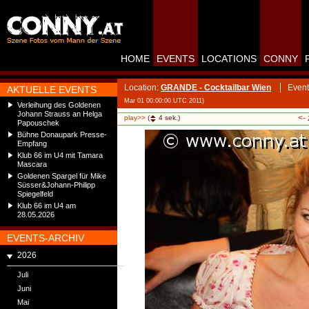
HOME
EVENTS
LOCATIONS
CONNY
Location:
GRANDE - Cocktailbar Wien
Event
AKTUELLE EVENTS
Mar 01 00:00:00 UTC 2011)
Verleihung des Goldenen
Johann Strauss an Helga
<-
play>>
(
4
sek.)
Papouschek
Bühne Donaupark Presse-
Empfang
Klub 66 im U4 mit Tamara
Mascara
Goldenen Spargel für Mike
Süsser&Johann-Philipp
Spiegelfeld
Klub 66 im U4 am
28.05.2026
EVENTS-ARCHIV
2026
Juli
Juni
Mai