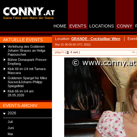
HOME
EVENTS
LOCATIONS
CONNY
Location:
GRANDE - Cocktailbar Wien
Event
AKTUELLE EVENTS
Mar 01 00:00:00 UTC 2011)
Verleihung des Goldenen
Johann Strauss an Helga
<-
play>>
(
4
sek.)
Papouschek
Bühne Donaupark Presse-
Empfang
Klub 66 im U4 mit Tamara
Mascara
Goldenen Spargel für Mike
Süsser&Johann-Philipp
Spiegelfeld
Klub 66 im U4 am
28.05.2026
EVENTS-ARCHIV
2026
Juli
Juni
Mai