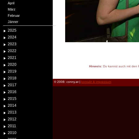
April
März
Februar
Jänner
2025
2024
2023
2022
2021
2020
Hinweis:
Du kannst auch mit den P
2019
reload
2018
© 2008: conny.at |
kontakt & impressum
2017
2016
2015
2014
2013
2012
2011
2010