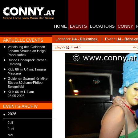
HOME
EVENTS
LOCATIONS
CONNY
Location:
U4 - Diskothek
Event:
U4 - Behav
AKTUELLE EVENTS
Verleihung des Goldenen
<-
play>>
(
4
sek.)
Johann Strauss an Helga
Papouschek
Bühne Donaupark Presse-
Empfang
Klub 66 im U4 mit Tamara
Mascara
Goldenen Spargel für Mike
Süsser&Johann-Philipp
Spiegelfeld
Klub 66 im U4 am
28.05.2026
EVENTS-ARCHIV
2026
Juli
Juni
Mai