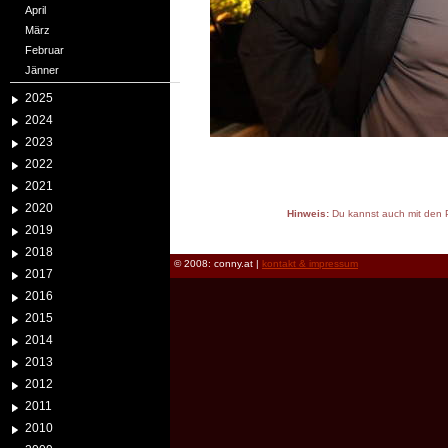
April
März
Februar
Jänner
2025
2024
2023
2022
2021
2020
Hinweis:
Du kannst auch mit den P
2019
reload
2018
© 2008: conny.at |
kontakt & impressum
2017
2016
2015
2014
2013
2012
2011
2010