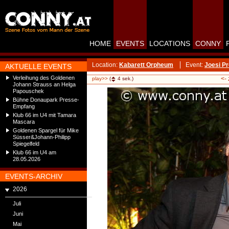
HOME
EVENTS
LOCATIONS
CONNY
Location:
Kabarett Orpheum
Event:
Joesi P
AKTUELLE EVENTS
Verleihung des Goldenen
<-
play>>
(
4
sek.)
Johann Strauss an Helga
Papouschek
Bühne Donaupark Presse-
Empfang
Klub 66 im U4 mit Tamara
Mascara
Goldenen Spargel für Mike
Süsser&Johann-Philipp
Spiegelfeld
Klub 66 im U4 am
28.05.2026
EVENTS-ARCHIV
2026
Juli
Juni
Mai