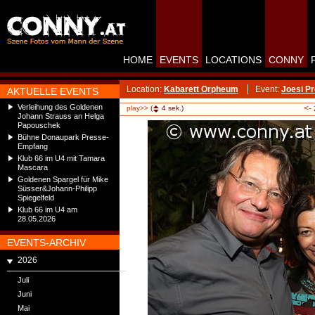
HOME
EVENTS
LOCATIONS
CONNY
Location:
Kabarett Orpheum
Event:
Joesi P
AKTUELLE EVENTS
Verleihung des Goldenen
<-
play>>
(
4
sek.)
Johann Strauss an Helga
Papouschek
Bühne Donaupark Presse-
Empfang
Klub 66 im U4 mit Tamara
Mascara
Goldenen Spargel für Mike
Süsser&Johann-Philipp
Spiegelfeld
Klub 66 im U4 am
28.05.2026
EVENTS-ARCHIV
2026
Juli
Juni
Mai