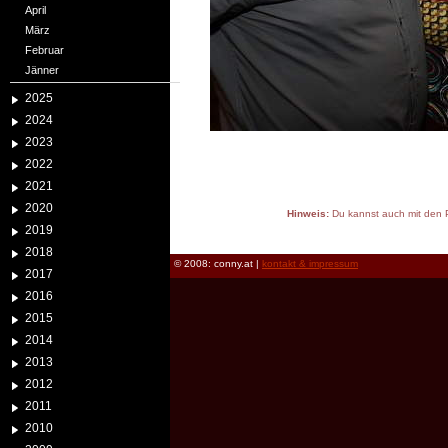
April
März
Februar
Jänner
2025
2024
2023
2022
2021
2020
Hinweis:
Du kannst auch mit den P
2019
reload
2018
© 2008: conny.at |
kontakt & impressum
2017
2016
2015
2014
2013
2012
2011
2010