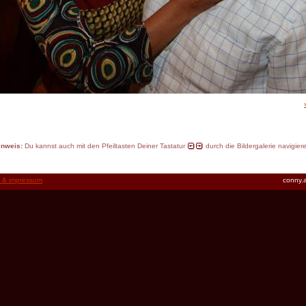
inweis:
Du kannst auch mit den Pfeiltasten Deiner Tastatur
durch die Bildergalerie navigier
t & impressum
conny.a