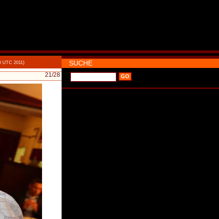
SUCHE
0 UTC 2011)
21
/28