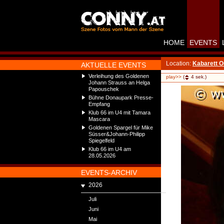
HOME
EVENTS
Location:
Kabarett 
AKTUELLE EVENTS
Verleihung des Goldenen
play>>
(
4
sek.)
Johann Strauss an Helga
Papouschek
Bühne Donaupark Presse-
Empfang
Klub 66 im U4 mit Tamara
Mascara
Goldenen Spargel für Mike
Süsser&Johann-Philipp
Spiegelfeld
Klub 66 im U4 am
28.05.2026
EVENTS-ARCHIV
2026
Juli
Juni
Mai