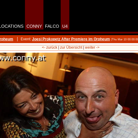
LOCATIONS
CONNY
FALCO
U4
Orpheum
Event:
Joesi Prokopetz After Premiere im Orpheum
(Thu Mar 10 00:00:0
<- zurück
|
zur Übersicht
|
weiter ->