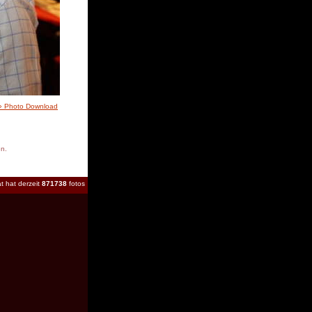
» Photo Download
en.
t hat derzeit
871738
fotos