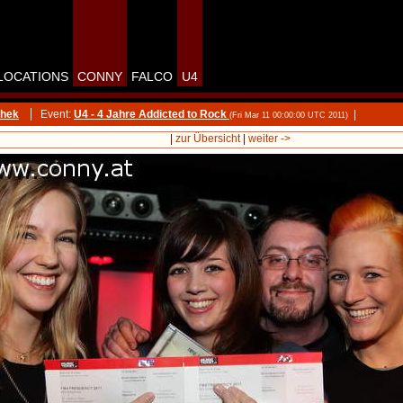
LOCATIONS
CONNY
FALCO
U4
thek
Event:
U4 - 4 Jahre Addicted to Rock
|
(Fri Mar 11 00:00:00 UTC 2011)
|
zur Übersicht
|
weiter ->