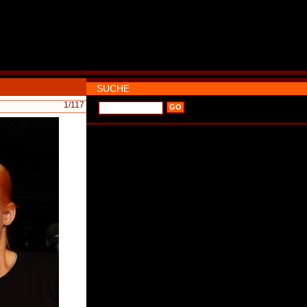
SUCHE
1
/117