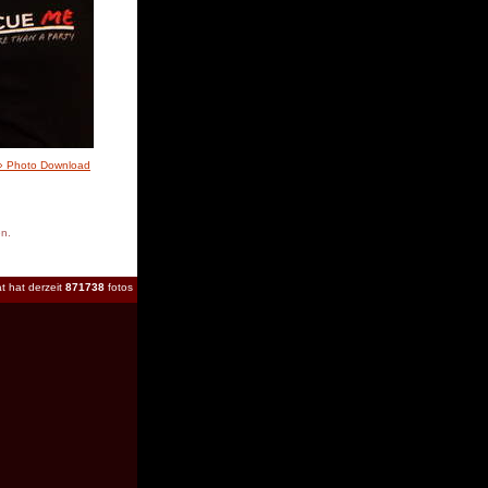
» Photo Download
en.
t hat derzeit
871738
fotos