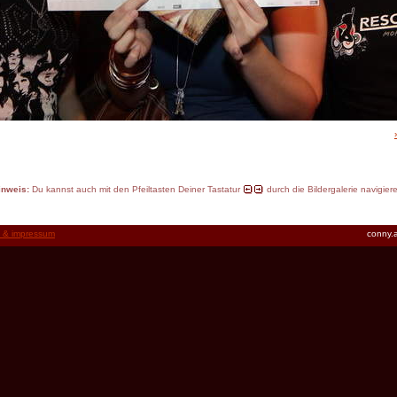
inweis:
Du kannst auch mit den Pfeiltasten Deiner Tastatur
durch die Bildergalerie navigier
t & impressum
conny.a