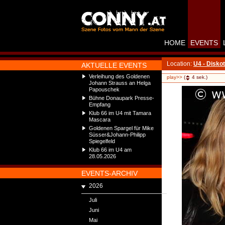
HOME
EVENTS
Location:
U4 - Disko
AKTUELLE EVENTS
Verleihung des Goldenen
play>>
(
4
sek.)
Johann Strauss an Helga
Papouschek
Bühne Donaupark Presse-
Empfang
Klub 66 im U4 mit Tamara
Mascara
Goldenen Spargel für Mike
Süsser&Johann-Philipp
Spiegelfeld
Klub 66 im U4 am
28.05.2026
EVENTS-ARCHIV
2026
Juli
Juni
Mai