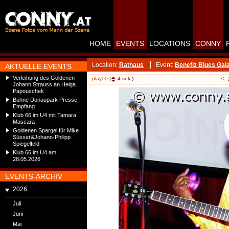
HOME
EVENTS
LOCATIONS
CONNY
Location:
Rathaus
Event:
Benefiz Blues Gal
AKTUELLE EVENTS
Verleihung des Goldenen
<-
play>>
(
4
sek.)
Johann Strauss an Helga
Papouschek
Bühne Donaupark Presse-
Empfang
Klub 66 im U4 mit Tamara
Mascara
Goldenen Spargel für Mike
Süsser&Johann-Philipp
Spiegelfeld
Klub 66 im U4 am
28.05.2026
EVENTS-ARCHIV
2026
Juli
Juni
Mai