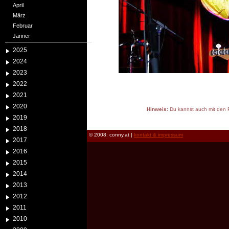
April
März
Februar
Jänner
2025
2024
2023
2022
2021
2020
Hinweis:
Du kannst auch mit den P
2019
reload
2018
© 2008: conny.at |
kontakt & impressum
2017
2016
2015
2014
2013
2012
2011
2010