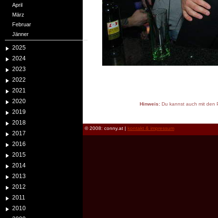
April
März
Februar
Jänner
2025
2024
2023
2022
2021
2020
Hinweis:
Du kannst auch mit den P
2019
reload
2018
© 2008: conny.at |
kontakt & impressum
2017
2016
2015
2014
2013
2012
2011
2010