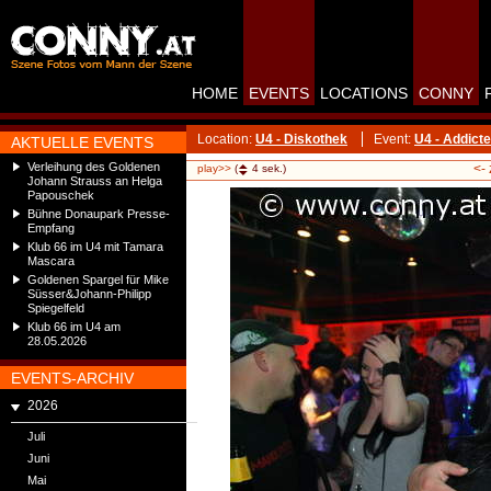
HOME
EVENTS
LOCATIONS
CONNY
Location:
U4 - Diskothek
Event:
U4 - Addicte
AKTUELLE EVENTS
Verleihung des Goldenen
<-
play>>
(
4
sek.)
Johann Strauss an Helga
Papouschek
Bühne Donaupark Presse-
Empfang
Klub 66 im U4 mit Tamara
Mascara
Goldenen Spargel für Mike
Süsser&Johann-Philipp
Spiegelfeld
Klub 66 im U4 am
28.05.2026
EVENTS-ARCHIV
2026
Juli
Juni
Mai