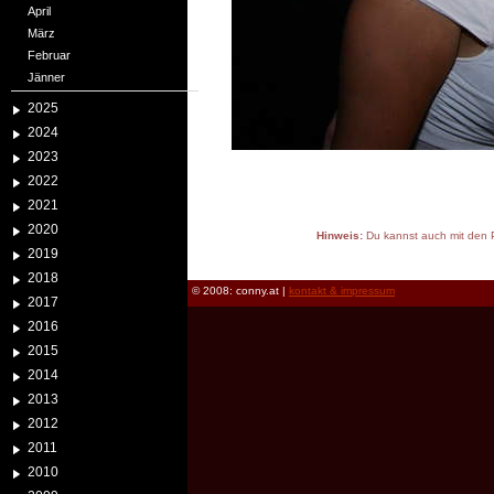
April
März
Februar
Jänner
2025
2024
2023
2022
2021
2020
Hinweis:
Du kannst auch mit den P
2019
reload
2018
© 2008: conny.at |
kontakt & impressum
2017
2016
2015
2014
2013
2012
2011
2010