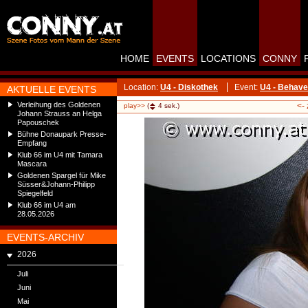
HOME
EVENTS
LOCATIONS
CONNY
Location:
U4 - Diskothek
Event:
U4 - Behave
AKTUELLE EVENTS
Verleihung des Goldenen
<-
play>>
(
4
sek.)
Johann Strauss an Helga
Papouschek
Bühne Donaupark Presse-
Empfang
Klub 66 im U4 mit Tamara
Mascara
Goldenen Spargel für Mike
Süsser&Johann-Philipp
Spiegelfeld
Klub 66 im U4 am
28.05.2026
EVENTS-ARCHIV
2026
Juli
Juni
Mai