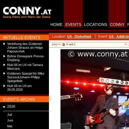
HOME
EVENTS
LOCATIONS
CONNY
Location:
U4 - Diskothek
Event:
U4 - Addicte
AKTUELLE EVENTS
Verleihung des Goldenen
<-
play>>
(
4
sek.)
Johann Strauss an Helga
Papouschek
Bühne Donaupark Presse-
Empfang
Klub 66 im U4 mit Tamara
Mascara
Goldenen Spargel für Mike
Süsser&Johann-Philipp
Spiegelfeld
Klub 66 im U4 am
28.05.2026
EVENTS-ARCHIV
2026
Juli
Juni
Mai