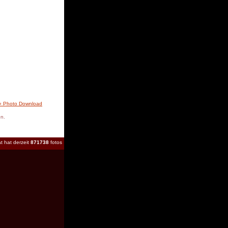
» Photo Download
en.
t hat derzeit
871738
fotos