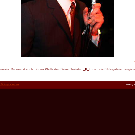
inweis:
Du kannst auch mit den Pfeiltasten Deiner Tastatur
durch die Bildergalerie navigier
t & impressum
conny.a