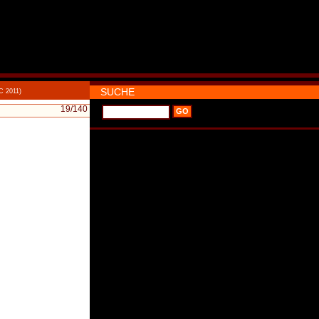
SUCHE
C 2011)
19
/140