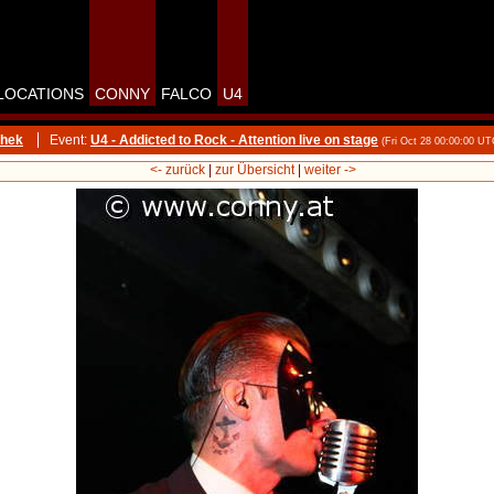
LOCATIONS
CONNY
FALCO
U4
thek
Event:
U4 - Addicted to Rock - Attention live on stage
(Fri Oct 28 00:00:00 UT
<- zurück
|
zur Übersicht
|
weiter ->