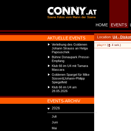
HOME
EVENTS
Location:
U4 - Disko
AKTUELLE EVENTS
Verleihung des Goldenen
play>>
(
4
sek.)
Johann Strauss an Helga
Papouschek
Bühne Donaupark Presse-
Empfang
Klub 66 im U4 mit Tamara
Mascara
Goldenen Spargel für Mike
Süsser&Johann-Philipp
Spiegelfeld
Klub 66 im U4 am
28.05.2026
EVENTS-ARCHIV
2026
Juli
Juni
Mai