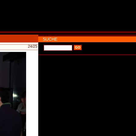
SUCHE
24
/25