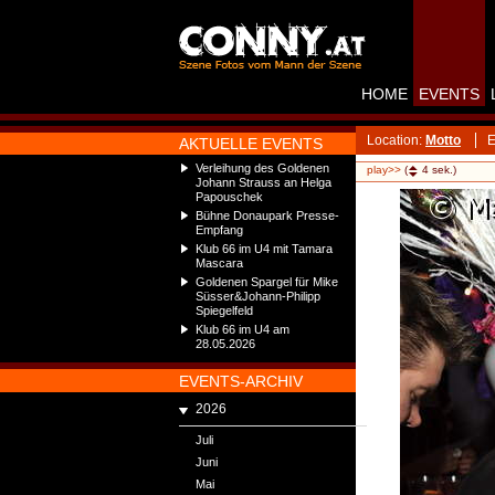
HOME
EVENTS
Location:
Motto
E
AKTUELLE EVENTS
Verleihung des Goldenen
play>>
(
4
sek.)
Johann Strauss an Helga
Papouschek
Bühne Donaupark Presse-
Empfang
Klub 66 im U4 mit Tamara
Mascara
Goldenen Spargel für Mike
Süsser&Johann-Philipp
Spiegelfeld
Klub 66 im U4 am
28.05.2026
EVENTS-ARCHIV
2026
Juli
Juni
Mai