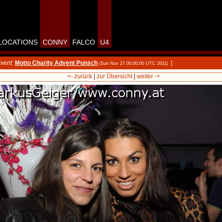
LOCATIONS
CONNY
FALCO
U4
vent:
Motto Charity Advent Punsch
|
(Sun Nov 27 00:00:00 UTC 2011)
<- zurück
|
zur Übersicht
|
weiter ->