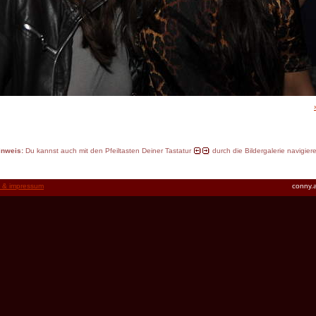
inweis:
Du kannst auch mit den Pfeiltasten Deiner Tastatur
durch die Bildergalerie navigier
t & impressum
conny.a