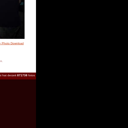
» Photo Download
en.
t hat derzeit
871738
fotos