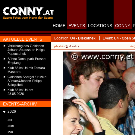
HOME
EVENTS
LOCATIONS
CONNY
Location:
U4 - Diskothek
Event:
U4 - Open S
AKTUELLE EVENTS
Verleihung des Goldenen
<-
play>>
(
4
sek.)
Johann Strauss an Helga
Papouschek
Bühne Donaupark Presse-
Empfang
Klub 66 im U4 mit Tamara
Mascara
Goldenen Spargel für Mike
Süsser&Johann-Philipp
Spiegelfeld
Klub 66 im U4 am
28.05.2026
EVENTS-ARCHIV
2026
Juli
Juni
Mai