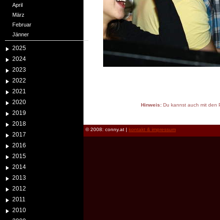
April
März
Februar
Jänner
2025
2024
2023
2022
2021
2020
Hinweis:
Du kannst auch mit den P
2019
reload
2018
© 2008: conny.at |
kontakt & impressum
2017
2016
2015
2014
2013
2012
2011
2010