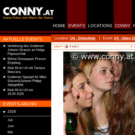
HOME
EVENTS
LOCATIONS
CONNY
Location:
U4 - Diskothek
Event:
U4 - Open S
AKTUELLE EVENTS
Verleihung des Goldenen
<-
play>>
(
4
sek.)
Johann Strauss an Helga
Papouschek
Bühne Donaupark Presse-
Empfang
Klub 66 im U4 mit Tamara
Mascara
Goldenen Spargel für Mike
Süsser&Johann-Philipp
Spiegelfeld
Klub 66 im U4 am
28.05.2026
EVENTS-ARCHIV
2026
Juli
Juni
Mai