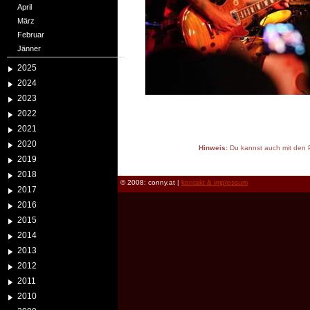
April
März
Februar
Jänner
2025
2024
2023
2022
2021
2020
Hinweis:
Du kannst auch mit den P
2019
reload
2018
© 2008: conny.at |
kontakt & impressum
2017
2016
2015
2014
2013
2012
2011
2010