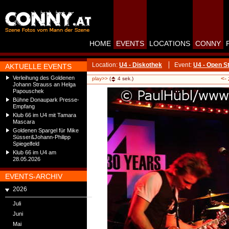
HOME
EVENTS
LOCATIONS
CONNY
Location:
U4 - Diskothek
Event:
U4 - Open S
AKTUELLE EVENTS
Verleihung des Goldenen
<-
play>>
(
4
sek.)
Johann Strauss an Helga
Papouschek
Bühne Donaupark Presse-
Empfang
Klub 66 im U4 mit Tamara
Mascara
Goldenen Spargel für Mike
Süsser&Johann-Philipp
Spiegelfeld
Klub 66 im U4 am
28.05.2026
EVENTS-ARCHIV
2026
Juli
Juni
Mai