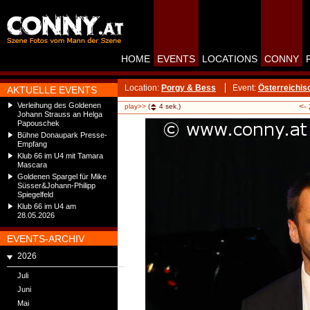
HOME
EVENTS
LOCATIONS
CONNY
Location:
Porgy & Bess
Event:
Österreichis
AKTUELLE EVENTS
Verleihung des Goldenen
<-
play>>
(
4
sek.)
Johann Strauss an Helga
Papouschek
Bühne Donaupark Presse-
Empfang
Klub 66 im U4 mit Tamara
Mascara
Goldenen Spargel für Mike
Süsser&Johann-Philipp
Spiegelfeld
Klub 66 im U4 am
28.05.2026
EVENTS-ARCHIV
2026
Juli
Juni
Mai