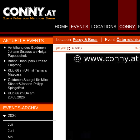
HOME
EVENTS
LOCATIONS
CONNY
Location:
Porgy & Bess
Event:
Österreichis
AKTUELLE EVENTS
Verleihung des Goldenen
<-
play>>
(
4
sek.)
Johann Strauss an Helga
Papouschek
Bühne Donaupark Presse-
Empfang
Klub 66 im U4 mit Tamara
Mascara
Goldenen Spargel für Mike
Süsser&Johann-Philipp
Spiegelfeld
Klub 66 im U4 am
28.05.2026
EVENTS-ARCHIV
2026
Juli
Juni
Mai