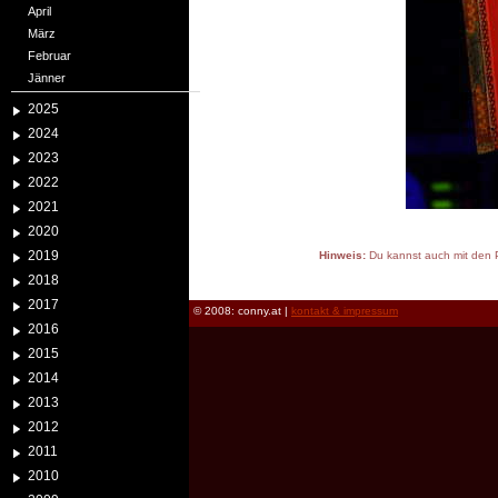
April
März
Februar
Jänner
2025
2024
2023
2022
2021
2020
2019
Hinweis:
Du kannst auch mit den P
reload
2018
2017
© 2008: conny.at |
kontakt & impressum
2016
2015
2014
2013
2012
2011
2010