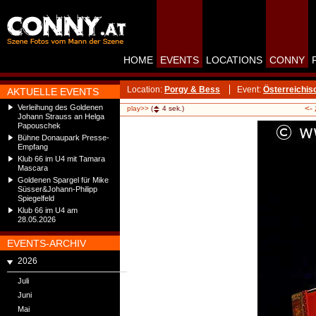
HOME
EVENTS
LOCATIONS
CONNY
Location:
Porgy & Bess
Event:
Österreichis
AKTUELLE EVENTS
Verleihung des Goldenen
<-
play>>
(
4
sek.)
Johann Strauss an Helga
Papouschek
Bühne Donaupark Presse-
Empfang
Klub 66 im U4 mit Tamara
Mascara
Goldenen Spargel für Mike
Süsser&Johann-Philipp
Spiegelfeld
Klub 66 im U4 am
28.05.2026
EVENTS-ARCHIV
2026
Juli
Juni
Mai