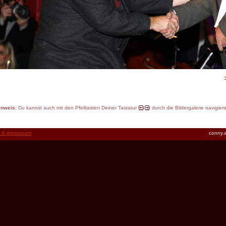
inweis:
Du kannst auch mit den Pfeiltasten Deiner Tastatur
durch die Bildergalerie navigier
t & impressum
conny.a