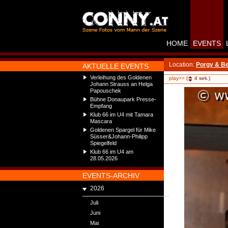
HOME
EVENTS
Location:
Porgy & B
AKTUELLE EVENTS
Verleihung des Goldenen
play>>
(
4
sek.)
Johann Strauss an Helga
Papouschek
Bühne Donaupark Presse-
Empfang
Klub 66 im U4 mit Tamara
Mascara
Goldenen Spargel für Mike
Süsser&Johann-Philipp
Spiegelfeld
Klub 66 im U4 am
28.05.2026
EVENTS-ARCHIV
2026
Juli
Juni
Mai