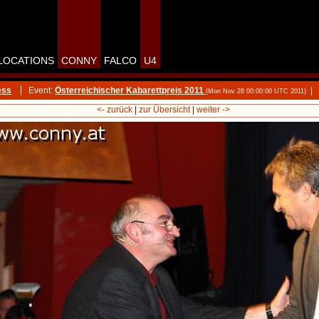
LOCATIONS
CONNY
FALCO
U4
ess
Event:
Österreichischer Kabarettpreis 2011
|
(Mon Nov 28 00:00:00 UTC 2011)
<- zurück
|
zur Übersicht
|
weiter ->