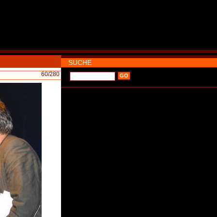
SUCHE
60
/280