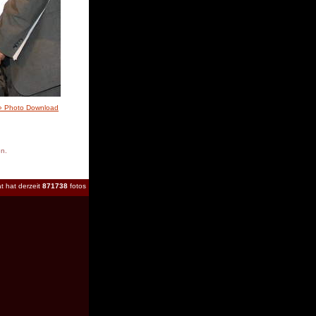
» Photo Download
en.
t hat derzeit
871738
fotos