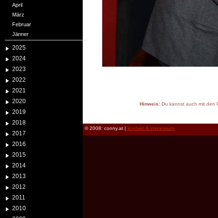
April
März
Februar
Jänner
2025
2024
2023
2022
2021
2020
Hinweis:
Du kannst auch mit den P
2019
reload
2018
© 2008: conny.at |
kontakt & impressum
2017
2016
2015
2014
2013
2012
2011
2010