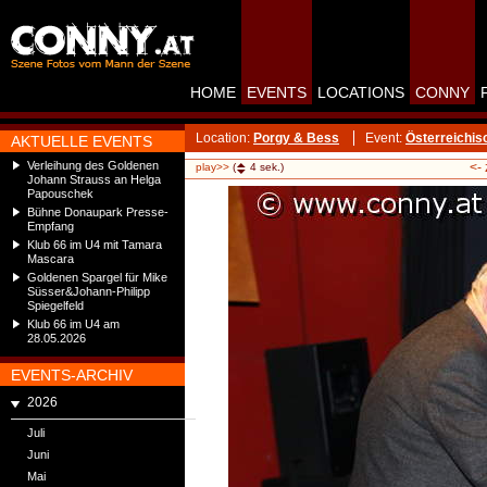
HOME
EVENTS
LOCATIONS
CONNY
Location:
Porgy & Bess
Event:
Österreichis
AKTUELLE EVENTS
Verleihung des Goldenen
<-
play>>
(
4
sek.)
Johann Strauss an Helga
Papouschek
Bühne Donaupark Presse-
Empfang
Klub 66 im U4 mit Tamara
Mascara
Goldenen Spargel für Mike
Süsser&Johann-Philipp
Spiegelfeld
Klub 66 im U4 am
28.05.2026
EVENTS-ARCHIV
2026
Juli
Juni
Mai