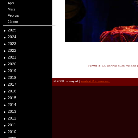
April
März
Februar
Jänner
2025
2024
2023
2022
2021
2020
Hinweis:
Du kannst auch mit den P
2019
reload
2018
© 2008: conny.at |
kontakt & impressum
2017
2016
2015
2014
2013
2012
2011
2010