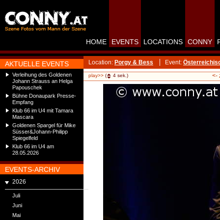
HOME
EVENTS
LOCATIONS
CONNY
Location:
Porgy & Bess
Event:
Österreichis
AKTUELLE EVENTS
Verleihung des Goldenen
<-
play>>
(
4
sek.)
Johann Strauss an Helga
Papouschek
Bühne Donaupark Presse-
Empfang
Klub 66 im U4 mit Tamara
Mascara
Goldenen Spargel für Mike
Süsser&Johann-Philipp
Spiegelfeld
Klub 66 im U4 am
28.05.2026
EVENTS-ARCHIV
2026
Juli
Juni
Mai