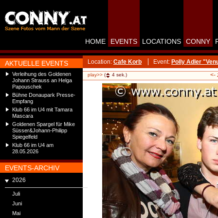
HOME
EVENTS
LOCATIONS
CONNY
Location:
Cafe Korb
Event:
Polly Adler "Ve
AKTUELLE EVENTS
Verleihung des Goldenen
<-
play>>
(
4
sek.)
Johann Strauss an Helga
Papouschek
Bühne Donaupark Presse-
Empfang
Klub 66 im U4 mit Tamara
Mascara
Goldenen Spargel für Mike
Süsser&Johann-Philipp
Spiegelfeld
Klub 66 im U4 am
28.05.2026
EVENTS-ARCHIV
2026
Juli
Juni
Mai