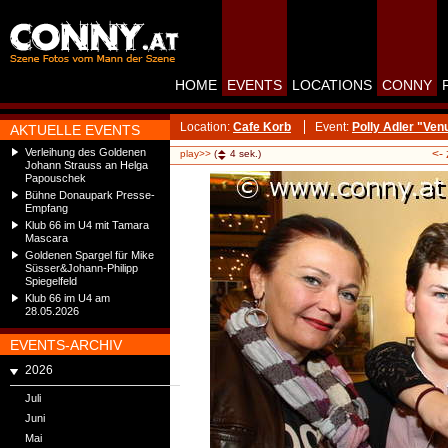
HOME
EVENTS
LOCATIONS
CONNY
Location:
Cafe Korb
Event:
Polly Adler "Ve
AKTUELLE EVENTS
Verleihung des Goldenen
<-
play>>
(
4
sek.)
Johann Strauss an Helga
Papouschek
Bühne Donaupark Presse-
Empfang
Klub 66 im U4 mit Tamara
Mascara
Goldenen Spargel für Mike
Süsser&Johann-Philipp
Spiegelfeld
Klub 66 im U4 am
28.05.2026
EVENTS-ARCHIV
2026
Juli
Juni
Mai