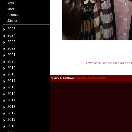
April
März
Februar
Jänner
2025
2024
2023
2022
2021
2020
Hinweis:
Du kannst auch mit den P
2019
reload
2018
© 2008: conny.at |
kontakt & impressum
2017
2016
2015
2014
2013
2012
2011
2010