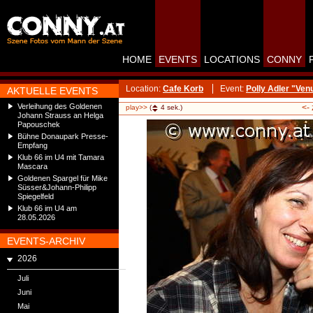
HOME
EVENTS
LOCATIONS
CONNY
Location:
Cafe Korb
Event:
Polly Adler "Ve
AKTUELLE EVENTS
Verleihung des Goldenen
<-
play>>
(
4
sek.)
Johann Strauss an Helga
Papouschek
Bühne Donaupark Presse-
Empfang
Klub 66 im U4 mit Tamara
Mascara
Goldenen Spargel für Mike
Süsser&Johann-Philipp
Spiegelfeld
Klub 66 im U4 am
28.05.2026
EVENTS-ARCHIV
2026
Juli
Juni
Mai