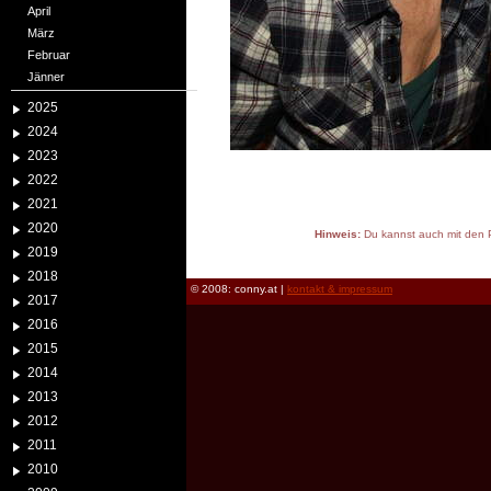
April
März
Februar
Jänner
2025
2024
2023
2022
2021
2020
Hinweis:
Du kannst auch mit den P
2019
reload
2018
© 2008: conny.at |
kontakt & impressum
2017
2016
2015
2014
2013
2012
2011
2010