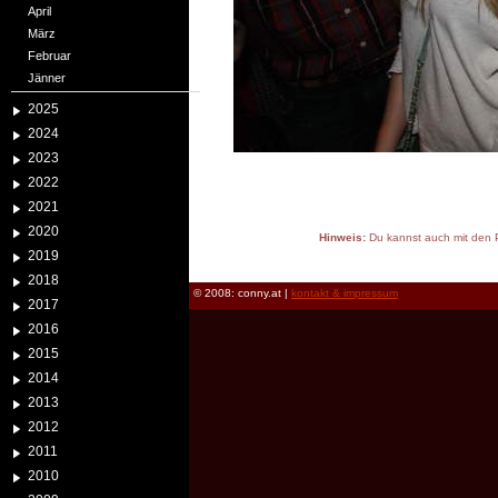
April
März
Februar
Jänner
2025
2024
2023
2022
2021
2020
Hinweis:
Du kannst auch mit den P
2019
reload
2018
© 2008: conny.at |
kontakt & impressum
2017
2016
2015
2014
2013
2012
2011
2010