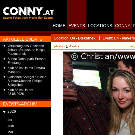
HOME
EVENTS
LOCATIONS
CONNY
Location:
U4 - Diskothek
Event:
U4 - Players
AKTUELLE EVENTS
Verleihung des Goldenen
<-
play>>
(
4
sek.)
Johann Strauss an Helga
Papouschek
Bühne Donaupark Presse-
Empfang
Klub 66 im U4 mit Tamara
Mascara
Goldenen Spargel für Mike
Süsser&Johann-Philipp
Spiegelfeld
Klub 66 im U4 am
28.05.2026
EVENTS-ARCHIV
2026
Juli
Juni
Mai