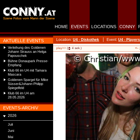
HOME
EVENTS
LOCATIONS
CONNY
Location:
U4 - Diskothek
Event:
U4 - Players
AKTUELLE EVENTS
Verleihung des Goldenen
<-
play>>
(
4
sek.)
Johann Strauss an Helga
Papouschek
Bühne Donaupark Presse-
Empfang
Klub 66 im U4 mit Tamara
Mascara
Goldenen Spargel für Mike
Süsser&Johann-Philipp
Spiegelfeld
Klub 66 im U4 am
28.05.2026
EVENTS-ARCHIV
2026
Juli
Juni
Mai