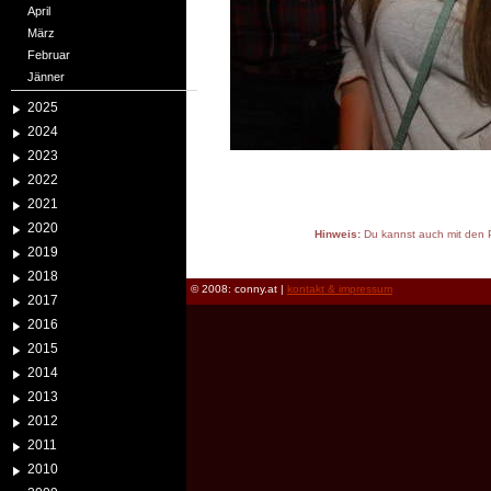
April
März
Februar
Jänner
2025
2024
2023
2022
2021
2020
Hinweis:
Du kannst auch mit den P
2019
reload
2018
© 2008: conny.at |
kontakt & impressum
2017
2016
2015
2014
2013
2012
2011
2010