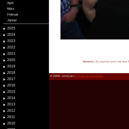
April
März
Februar
Jänner
2025
2024
2023
2022
2021
2020
Hinweis:
Du kannst auch mit den P
2019
reload
2018
© 2008: conny.at |
kontakt & impressum
2017
2016
2015
2014
2013
2012
2011
2010