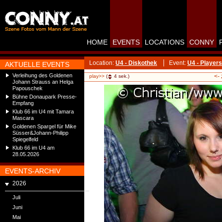
HOME
EVENTS
LOCATIONS
CONNY
Location:
U4 - Diskothek
Event:
U4 - Players
AKTUELLE EVENTS
Verleihung des Goldenen
<-
play>>
(
4
sek.)
Johann Strauss an Helga
Papouschek
Bühne Donaupark Presse-
Empfang
Klub 66 im U4 mit Tamara
Mascara
Goldenen Spargel für Mike
Süsser&Johann-Philipp
Spiegelfeld
Klub 66 im U4 am
28.05.2026
EVENTS-ARCHIV
2026
Juli
Juni
Mai