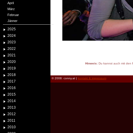
April
März
Februar
Jänner
2025
2024
2023
2022
2021
2020
Hinweis:
Du kannst auch mit den P
2019
reload
2018
© 2008: conny.at |
kontakt & impressum
2017
2016
2015
2014
2013
2012
2011
2010