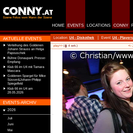
HOME
EVENTS
LOCATIONS
CONNY
Location:
U4 - Diskothek
Event:
U4 - Players
AKTUELLE EVENTS
Verleihung des Goldenen
<-
play>>
(
4
sek.)
Johann Strauss an Helga
Papouschek
Bühne Donaupark Presse-
Empfang
Klub 66 im U4 mit Tamara
Mascara
Goldenen Spargel für Mike
Süsser&Johann-Philipp
Spiegelfeld
Klub 66 im U4 am
28.05.2026
EVENTS-ARCHIV
2026
Juli
Juni
Mai