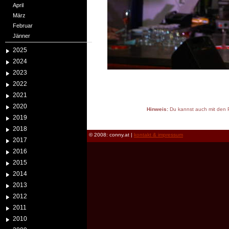
April
März
Februar
Jänner
2025
2024
2023
2022
2021
2020
Hinweis:
Du kannst auch mit den P
2019
reload
2018
© 2008: conny.at |
kontakt & impressum
2017
2016
2015
2014
2013
2012
2011
2010