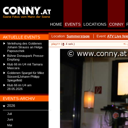
HOME
EVENTS
LOCATIONS
CONNY
Location:
Summerstage
Event:
ATV Live fe
AKTUELLE EVENTS
Verleihung des Goldenen
<-
play>>
(
4
sek.)
Johann Strauss an Helga
Papouschek
Bühne Donaupark Presse-
Empfang
Klub 66 im U4 mit Tamara
Mascara
Goldenen Spargel für Mike
Süsser&Johann-Philipp
Spiegelfeld
Klub 66 im U4 am
28.05.2026
EVENTS-ARCHIV
2026
Juli
Juni
Mai