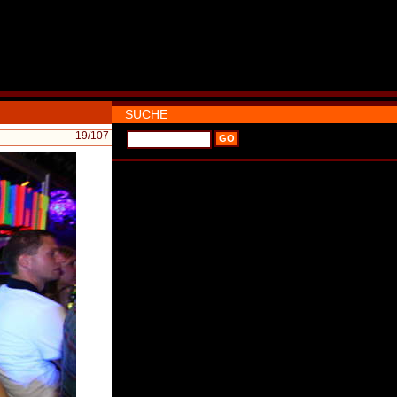
SUCHE
19
/107