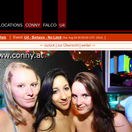
LOCATIONS
CONNY
FALCO
U4
thek
Event:
U4 - Behave - No Limit
|
(Sat Aug 04 00:00:00 UTC 2012)
<- zurück
|
zur Übersicht
|
weiter ->