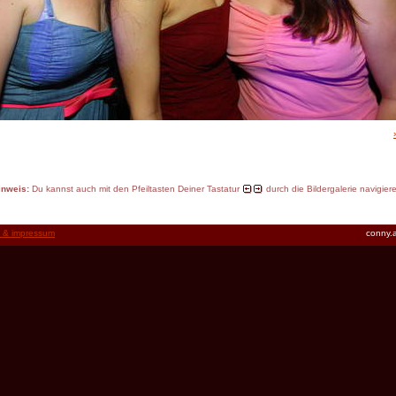
inweis:
Du kannst auch mit den Pfeiltasten Deiner Tastatur
durch die Bildergalerie navigier
t & impressum
conny.a