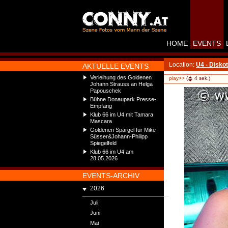
HOME
EVENTS
Location:
U4 - Disko
AKTUELLE EVENTS
Verleihung des Goldenen
play>>
(
4
sek.)
Johann Strauss an Helga
Papouschek
Bühne Donaupark Presse-
Empfang
Klub 66 im U4 mit Tamara
Mascara
Goldenen Spargel für Mike
Süsser&Johann-Philipp
Spiegelfeld
Klub 66 im U4 am
28.05.2026
EVENTS-ARCHIV
2026
Juli
Juni
Mai