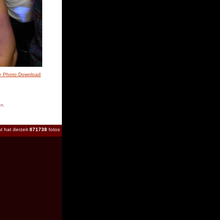
» Photo Download
en.
t hat derzeit
871738
fotos