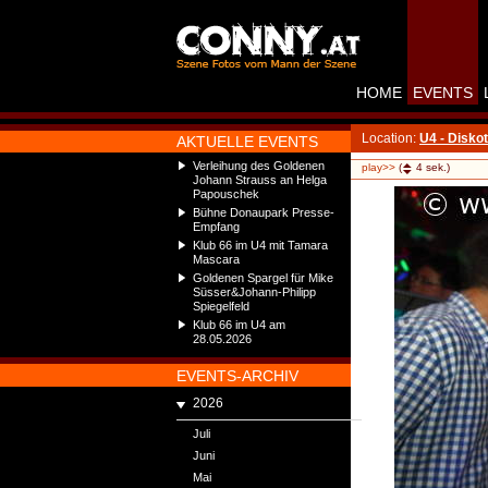
HOME
EVENTS
Location:
U4 - Disko
AKTUELLE EVENTS
Verleihung des Goldenen
play>>
(
4
sek.)
Johann Strauss an Helga
Papouschek
Bühne Donaupark Presse-
Empfang
Klub 66 im U4 mit Tamara
Mascara
Goldenen Spargel für Mike
Süsser&Johann-Philipp
Spiegelfeld
Klub 66 im U4 am
28.05.2026
EVENTS-ARCHIV
2026
Juli
Juni
Mai