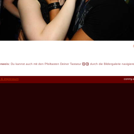
inweis:
Du kannst auch mit den Pfeiltasten Deiner Tastatur
durch die Bildergalerie navigier
t & impressum
conny.a