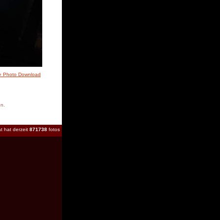
» Photo Download
en.
t hat derzeit
871738
fotos