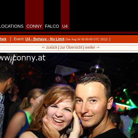
LOCATIONS
CONNY
FALCO
U4
thek
Event:
U4 - Behave - No Limit
|
(Sat Aug 04 00:00:00 UTC 2012)
<- zurück
|
zur Übersicht
|
weiter ->