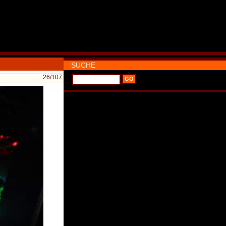
SUCHE
26
/107