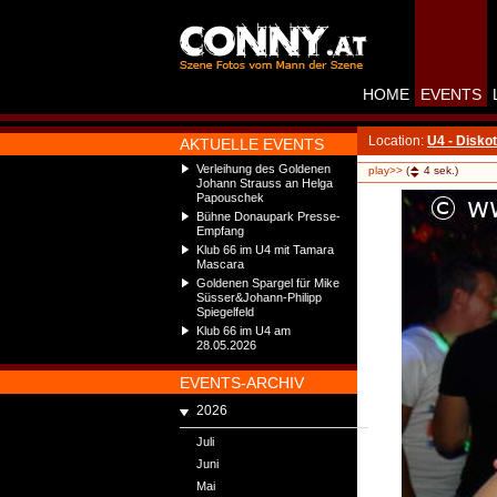
HOME
EVENTS
Location:
U4 - Disko
AKTUELLE EVENTS
Verleihung des Goldenen
play>>
(
4
sek.)
Johann Strauss an Helga
Papouschek
Bühne Donaupark Presse-
Empfang
Klub 66 im U4 mit Tamara
Mascara
Goldenen Spargel für Mike
Süsser&Johann-Philipp
Spiegelfeld
Klub 66 im U4 am
28.05.2026
EVENTS-ARCHIV
2026
Juli
Juni
Mai