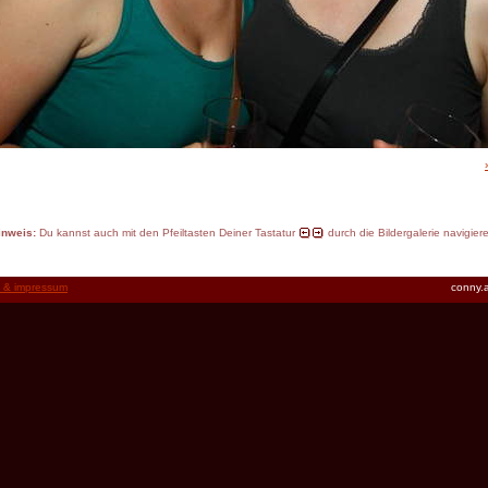
inweis:
Du kannst auch mit den Pfeiltasten Deiner Tastatur
durch die Bildergalerie navigier
t & impressum
conny.a