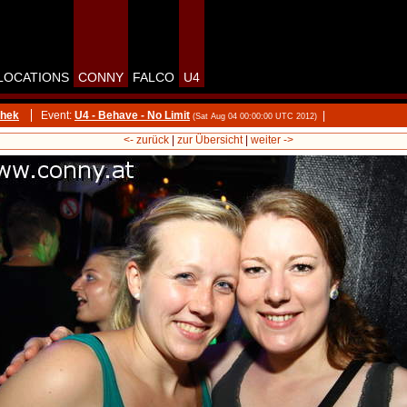
LOCATIONS
CONNY
FALCO
U4
thek
Event:
U4 - Behave - No Limit
|
(Sat Aug 04 00:00:00 UTC 2012)
<- zurück
|
zur Übersicht
|
weiter ->