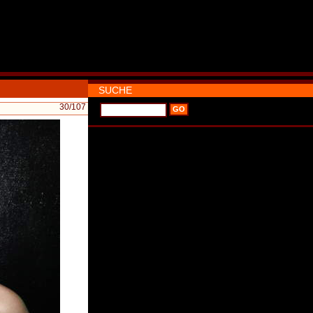
SUCHE
30
/107