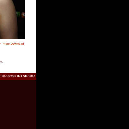
» Photo Download
en.
t hat derzeit
871738
fotos